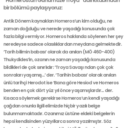
“Homerostan Günümüze Troya” adlı kitabından
bir bölümü paylaşıyoruz:
Antik Dönem kaynaklan Homeros’un kim olduğu, ne
zaman doğduğu ve ne­rede yaşadığı konusunda çok
fazla bilgi vermiyor. Homeros hakkında söylenen her şey
neredeyse sadece olasılıklardan meydana gelmektedir.
‘Tarih bilimin babası’ olarak da anılan (MÖ 460-400)
Thukydides’in, ozanın ne zaman yaşadı­ğı konusunda
bildikleri de çok sınırlıdır: ‘Troya Savaşı ndan çok çok
sonraları yaşamış...’ der. ‘Tarihin babası’ olarak anılan
ünlü tarihçi Herodot ise ‘Bana göre Hesiod ve Homeros
benden en çok dört yüz yıl önce yaşamışlardır... der.
Kısaca söylemek gerekirse Homeros’un kendi yaşadığı
çağdan onunla ilgili eli­mizde hiçbir yazılı belge
bulunmamaktadır. Ozanımız üstüne eldeki belgelerin
hepsi kendisinden yüzyıllarca sonra yazılmıştır. Söz