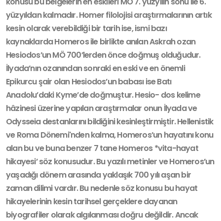
konusu bu belgelerin en eskileri MÖ 7. yüzyılın sonu ile 6.
yüzyıldan kalmadır. Homer filolojisi araştır­malarının artık
kesin olarak verebildiği bir tarih ise, ismi bazı
kaynaklarda Ho­meros ile birlikte anılan Askrah ozan
Hesiodos’un MÖ 700’lerden önce doğmuş olduğudur.
İlyada’nın ozanından sonraki en eski ve en önemli
Epikurcu şair olan Hesiodos’un babası ise Batı
Anadolu’daki Kyme’de doğmuştur. Hesio- dos kelime
hâzinesi üzerine yapılan araştırmalar onun İlyada ve
Odysseia des­tanlarını bildiğini kesinleştirmiştir. Hellenistik
ve Roma Dönemi'nden kalma, Homeros’un hayatını konu
alan bu ve buna benzer 7 tane Homeros *vita-hayat
hikayesi’ söz konusudur. Bu yazılı metinler ve Homeros’un
yaşadığı dönem arasında yaklaşık 700 yılı aşan bir
zaman dilimi vardır. Bu nedenle söz konusu bu hayat
hikayelerinin kesin tarihsel gerçeklere dayanan
biyografiler olarak al­gılanması doğru değildir. Ancak