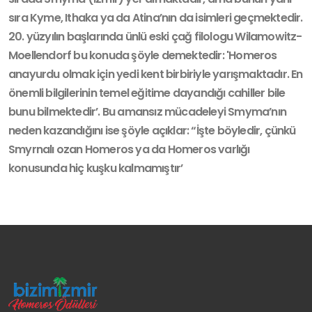
sıra Kyme, Ithaka ya da Atina’nın da isimleri geçmektedir.
20. yüzyılın başlarında ünlü eski çağ filologu Wilamowitz-
Moellendorf bu konuda şöyle demektedir: 'Homeros
anayurdu olmak için yedi kent birbiriyle yarışmak­tadır. En
önemli bilgilerinin temel eğitime dayandığı cahiller bile
bunu bilmek­tedir’. Bu amansız mücadeleyi Smyma’nın
neden kazandığını ise şöyle açıklar: “İşte böyledir, çünkü
Smyrnalı ozan Homeros ya da Homeros varlığı
konusunda hiç kuşku kalmamıştır’