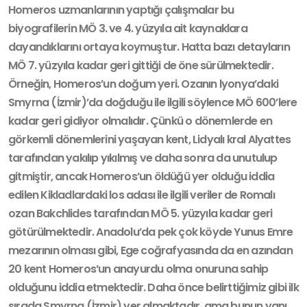
Homeros uzmanlarının yaptığı çalışmalar bu
biyografilerin MÖ 3. ve 4. yüzyıla ait kaynaklara
dayandıklarını ortaya koymuş­tur. Hatta bazı detayların
MÖ 7. yüzyıla kadar geri gittiği de öne sürülmektedir.
Örneğin, Homeros’un doğum yeri. Ozanın lyonya’daki
Smyrna (İzmir)’da doğ­duğu ile ilgili söylence MÖ 600’lere
kadar geri gidiyor olmalıdır. Çünkü o dö­nemlerde en
görkemli dönemlerini yaşayan kent, Lidyalı kral Alyattes
tarafından yakılıp yıkılmış ve daha sonra da unutulup
gitmiştir, ancak Homeros’un öldüğü yer olduğu iddia
edilen Kikladlardaki los adası ile ilgili veriler de Romalı
ozan Bakchlides tarafından MÖ 5. yüzyıla kadar geri
götürülmektedir. Anadolu’da pek çok köyde Yunus Emre
mezarının olması gibi, Ege coğrafyasında da en azından
20 kent Homeros’un anayurdu olma onuruna sahip
olduğunu iddia et­mektedir. Daha önce belirttiğimiz gibi ilk
sırada Smyrna (İzmir) yer almaktadır, ama bunun yanı