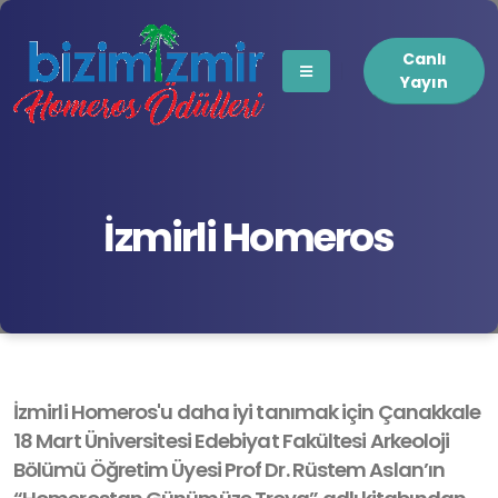
Canlı
Yayın
İzmirli Homeros
İzmirli Homeros'u daha iyi tanımak için Çanakkale
18 Mart Üniversitesi Edebiyat Fakültesi Arkeoloji
Bölümü Öğretim Üyesi Prof Dr. Rüstem Aslan’ın